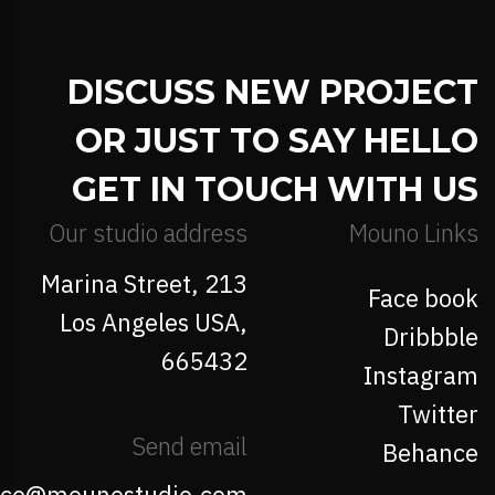
DISCUSS NEW PROJECT
OR JUST TO SAY HELLO
GET IN TOUCH WITH US
Our studio address
Mouno Links
213 Marina Street,
Face book
Los Angeles USA,
Dribbble
665432
Instagram
Twitter
Send email
Behance